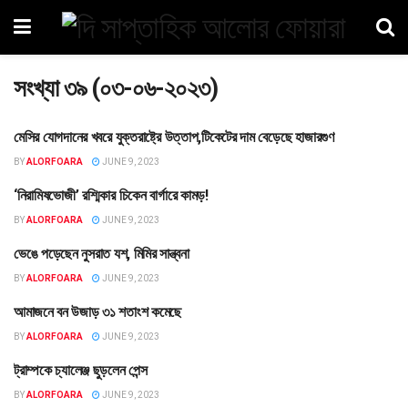
সংখ্যা ৩৯ (০৩-০৬-২০২৩)
মেসির যোগদানের খবরে যুক্তরাষ্ট্রে উত্তাপ,টিকেটের দাম বেড়েছে হাজারগুণ
খেলাধুলা
BY
ALORFOARA
JUNE 9, 2023
‘নিরামিষভোজী’ রশ্মিকার চিকেন বার্গারে কামড়!
বিনোদন
BY
ALORFOARA
JUNE 9, 2023
ভেঙে পড়েছেন নুসরাত যশ, মিমির সান্ত্বনা
বিনোদন
BY
ALORFOARA
JUNE 9, 2023
আমাজনে বন উজাড় ৩১ শতাংশ কমেছে
বহির্বিশ্ব
BY
ALORFOARA
JUNE 9, 2023
ট্রাম্পকে চ্যালেঞ্জ ছুড়লেন পেন্স
বহির্বিশ্ব
BY
ALORFOARA
JUNE 9, 2023