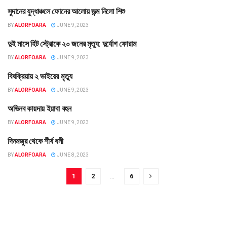
সুদানের যুদ্ধাঞ্চলে ফোনের আলোয় জন্ম নিলো শিশু
বহির্বিশ্ব
BY
ALORFOARA
JUNE 9, 2023
দুই মাসে হিট স্ট্রোকে ২০ জনের মৃত্যু: দুর্যোগ ফোরাম
তথ্য
BY
ALORFOARA
JUNE 9, 2023
বিষক্রিয়ায় ২ ভাইয়ের মৃত্যু
তথ্য
BY
ALORFOARA
JUNE 9, 2023
অভিনব কায়দায় ইয়াবা বহন
তথ্য
BY
ALORFOARA
JUNE 9, 2023
দিনমজুর থেকে শীর্ষ ধনী
বহির্বিশ্ব
BY
ALORFOARA
JUNE 8, 2023
1
2
…
6