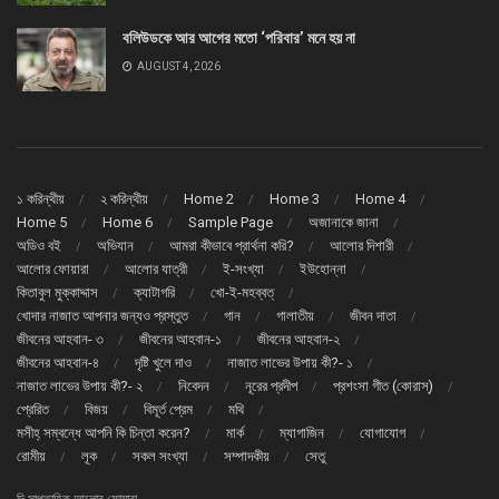
বলিউডকে আর আগের মতো ‘পরিবার’ মনে হয় না
AUGUST 4, 2026
১ করিন্থীয়
২ করিন্থীয়
Home 2
Home 3
Home 4
Home 5
Home 6
Sample Page
অজানাকে জানা
অডিও বই
অভিযান
আমরা কীভাবে প্রার্থনা করি?
আলোর দিশারী
আলোর ফোয়ারা
আলোর যাত্রী
ই-সংখ্যা
ইউহোন্না
কিতাবুল মুক্কাদ্দাস
ক্যাটাগরি
খো-ই-মহব্বত্
খোদার নাজাত আপনার জন্যও প্রস্তুত
গান
গালাতীয়
জীবন দাতা
জীবনের আহবান- ৩
জীবনের আহবান-১
জীবনের আহবান-২
জীবনের আহবান-৪
দৃষ্টি খুলে দাও
নাজাত লাভের উপায় কী?- ১
নাজাত লাভের উপায় কী?- ২
নিবেদন
নূরের প্রদীপ
প্রশংসা গীত (কোরাস্)
প্রেরিত
বিজয়
বিমূর্ত প্রেম
মথি
মসীহ্ সম্বন্ধে আপনি কি চিন্তা করেন?
মার্ক
ম্যাগাজিন
যোগাযোগ
রোমীয়
লূক
সকল সংখ্যা
সম্পাদকীয়
সেতু
দি সাপ্তাহিক আলোর ফোয়ারা