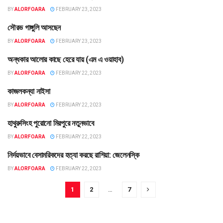
BY
ALORFOARA
FEBRUARY 23, 2023
সৌরভ গাঙ্গুলি আসছেন
খেলাধুলা
BY
ALORFOARA
FEBRUARY 23, 2023
অন্ধকার আলোর কাছে হেরে যায় (এম এ ওয়াহাব)
সংখ্যা ২৬ (০১-০২-২০২৩)
BY
ALORFOARA
FEBRUARY 22, 2023
কাজলকন্যা নাইসা
বিনোদন
BY
ALORFOARA
FEBRUARY 22, 2023
হাথুরুসিংহ পুরোনো মিরপুরে নতুনভাবে
খেলাধুলা
BY
ALORFOARA
FEBRUARY 22, 2023
নির্দয়ভাবে বেসামরিকদের হত্যা করছে রাশিয়া: জেলেনস্কি
বহির্বিশ্ব
BY
ALORFOARA
FEBRUARY 22, 2023
1
2
…
7