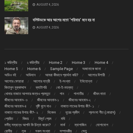
AUGUST 4, 2026
বলিউডকে আর আগের মতো ‘পরিবার’ মনে হয় না
AUGUST 4, 2026
১ করিন্থীয়
২ করিন্থীয়
Home 2
Home 3
Home 4
Home 5
Home 6
Sample Page
অজানাকে জানা
অডিও বই
অভিযান
আমরা কীভাবে প্রার্থনা করি?
আলোর দিশারী
আলোর ফোয়ারা
আলোর যাত্রী
ই-সংখ্যা
ইউহোন্না
কিতাবুল মুক্কাদ্দাস
ক্যাটাগরি
খো-ই-মহব্বত্
খোদার নাজাত আপনার জন্যও প্রস্তুত
গান
গালাতীয়
জীবন দাতা
জীবনের আহবান- ৩
জীবনের আহবান-১
জীবনের আহবান-২
জীবনের আহবান-৪
দৃষ্টি খুলে দাও
নাজাত লাভের উপায় কী?- ১
নাজাত লাভের উপায় কী?- ২
নিবেদন
নূরের প্রদীপ
প্রশংসা গীত (কোরাস্)
প্রেরিত
বিজয়
বিমূর্ত প্রেম
মথি
মসীহ্ সম্বন্ধে আপনি কি চিন্তা করেন?
মার্ক
ম্যাগাজিন
যোগাযোগ
রোমীয়
লূক
সকল সংখ্যা
সম্পাদকীয়
সেতু