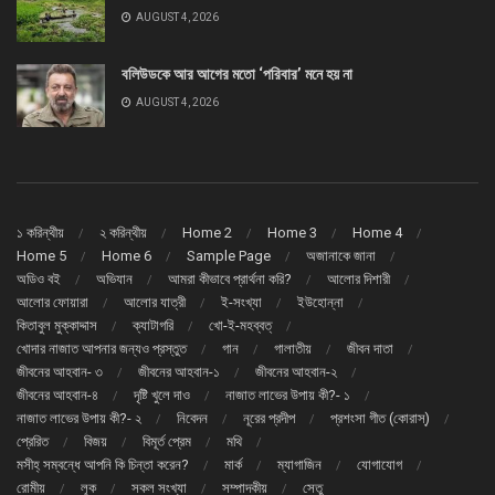
AUGUST 4, 2026
বলিউডকে আর আগের মতো ‘পরিবার’ মনে হয় না
AUGUST 4, 2026
১ করিন্থীয়
২ করিন্থীয়
Home 2
Home 3
Home 4
Home 5
Home 6
Sample Page
অজানাকে জানা
অডিও বই
অভিযান
আমরা কীভাবে প্রার্থনা করি?
আলোর দিশারী
আলোর ফোয়ারা
আলোর যাত্রী
ই-সংখ্যা
ইউহোন্না
কিতাবুল মুক্কাদ্দাস
ক্যাটাগরি
খো-ই-মহব্বত্
খোদার নাজাত আপনার জন্যও প্রস্তুত
গান
গালাতীয়
জীবন দাতা
জীবনের আহবান- ৩
জীবনের আহবান-১
জীবনের আহবান-২
জীবনের আহবান-৪
দৃষ্টি খুলে দাও
নাজাত লাভের উপায় কী?- ১
নাজাত লাভের উপায় কী?- ২
নিবেদন
নূরের প্রদীপ
প্রশংসা গীত (কোরাস্)
প্রেরিত
বিজয়
বিমূর্ত প্রেম
মথি
মসীহ্ সম্বন্ধে আপনি কি চিন্তা করেন?
মার্ক
ম্যাগাজিন
যোগাযোগ
রোমীয়
লূক
সকল সংখ্যা
সম্পাদকীয়
সেতু