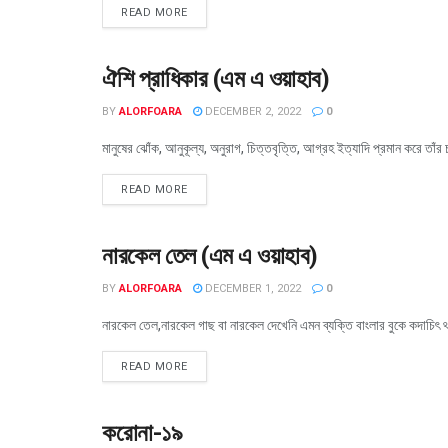
READ MORE
ঐশি প্রাধিকার (এম এ ওয়াহাব)
সংখ্যা ২২ (৩০-১১-২০২২)
BY
ALORFOARA
DECEMBER 2, 2022
0
মানুষের ঝোঁক, আনুকূল্য, অনুরাগ, চিত্তবৃত্তি, আগ্রহ ইত্যাদি প্রমান করে তাঁ
READ MORE
নারকেল তেল (এম এ ওয়াহাব)
সংখ্যা ২২ (৩০-১১-২০২২)
BY
ALORFOARA
DECEMBER 1, 2022
0
নারকেল তেল,নারকেল গাছ বা নারকেল দেখেনি এমন ব্যক্তি বাংলার বুকে কদাচিৎ 
READ MORE
করোনা-১৯
সংখ্যা ২২ (৩০-১১-২০২২)