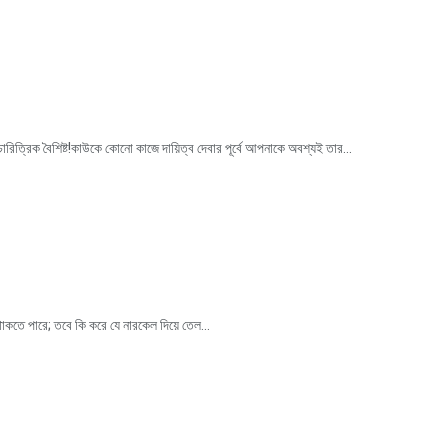
র চারিত্রিক বৈশিষ্ট!কাউকে কোনো কাজে দায়িত্ব দেবার পূর্বে আপনাকে অবশ্যই তার...
থাকতে পারে; তবে কি করে যে নারকেল দিয়ে তেল...