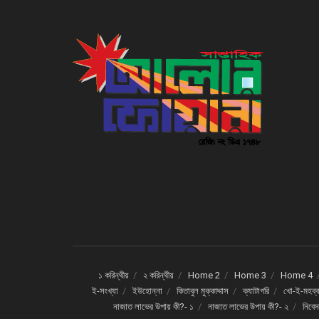
১ করিন্থীয়
২ করিন্থীয়
Home 2
Home 3
Home 4
ই-সংখ্যা
ইউহোন্না
কিতাবুল মুক্কাদ্দাস
ক্যাটাগরি
খো-ই-মহব্ব
নাজাত লাভের উপায় কী?- ১
নাজাত লাভের উপায় কী?- ২
নিবে