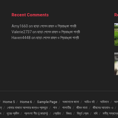
Recent Comments
R
Amy1660
on
ছাড়া পেলেন রাহুল ও প্রিয়াঙ্কা গান্ধী
Valerie2737
on
ছাড়া পেলেন রাহুল ও প্রিয়াঙ্কা গান্ধী
Haven4448
on
ছাড়া পেলেন রাহুল ও প্রিয়াঙ্কা গান্ধী
Home 5
Home 6
Sample Page
অজানাকে জানা
অডিও বই
অভিযান
আমর
ত্
খোদার নাজাত আপনার জন্যও প্রস্তুত
গান
গালাতীয়
জীবন দাতা
জীবনের আহবান- ৩
দন
নূরের প্রদীপ
প্রশংসা গীত (কোরাস্)
প্রেরিত
বিজয়
বিমূর্ত প্রেম
মথি
মসীহ্ সম্বন্ধ