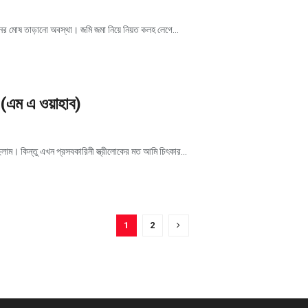
ের মোষ তাড়ানো অবস্থা। জমি জমা নিয়ে নিয়ত কলহ লেগে...
ী (এম এ ওয়াহাব)
লাম। কিন্তু এখন প্রসবকারিনী স্ত্রীলোকের মত আমি চিৎকার...
1
2