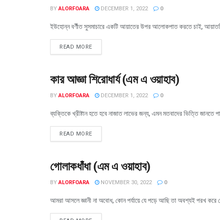
BY
ALORFOARA
DECEMBER 1, 2022
0
ইউহোন্ন বর্ণীত সুসমাচারে একটি আয়াতের উপর আলোকপাত করতে চাই, আয়াতটি হল
READ MORE
কার আজ্ঞা শিরোধার্য (এম এ ওয়াহাব)
সংখ্যা ২২ (৩০-১১-২০২২)
BY
ALORFOARA
DECEMBER 1, 2022
0
ব্যক্তিকে খ্রীষ্টান হতে হবে নাজাত লাভের জন্য, এমন মতবাদের ভিত্তি জানতে প
READ MORE
গোলাকধাঁধা (এম এ ওয়াহাব)
সংখ্যা ২২ (৩০-১১-২০২২)
BY
ALORFOARA
NOVEMBER 30, 2022
0
আমরা আসলে জ্ঞানী না অবোধ, কোন পর্যায়ে যে পড়ে আছি তা অবশ্যই পরখ করে