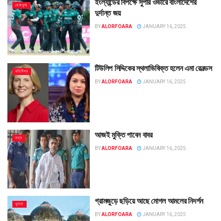
ইংল্যান্ডের বিপক্ষে সুপার ওভারে বাংলাদেশের
খেলাধুলা
দুর্দান্ত জয়
BY
ALORFOARA
JANUARY 16, 2025
টিউলিপ সিদ্দিকের স্থলাভিষিক্ত হলেন এমা রেনল্ডস
বহির্বিশ্ব
BY
ALORFOARA
JANUARY 16, 2025
আজই মুক্তি পাবেন বাবর
তথ্য
BY
ALORFOARA
JANUARY 16, 2025
গ্রামজুড়ে ছড়িয়ে আছে মোগল আমলের নিদর্শন
খুলনা
BY
ALORFOARA
JANUARY 16, 2025