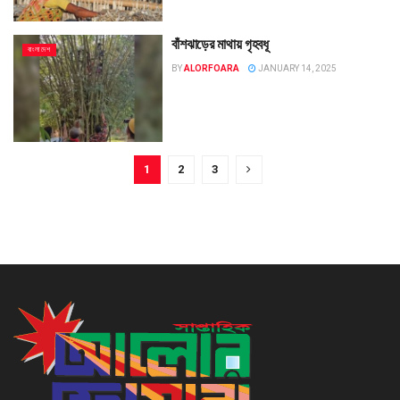
বাঁশঝাড়ের মাথায় গৃহবধূ
বাংলাদেশ
BY
ALORFOARA
JANUARY 14, 2025
1
2
3