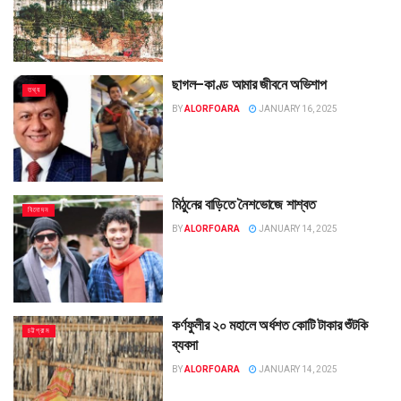
ছাগল–কাণ্ড আমার জীবনে অভিশাপ
তথ্য
BY
ALORFOARA
JANUARY 16, 2025
মিঠুনের বাড়িতে নৈশভোজে শাশ্বত
বিনোদন
BY
ALORFOARA
JANUARY 14, 2025
কর্ণফুলীর ২০ মহালে অর্ধশত কোটি টাকার শুঁটকি
চট্টগ্রাম
ব্যবসা
BY
ALORFOARA
JANUARY 14, 2025