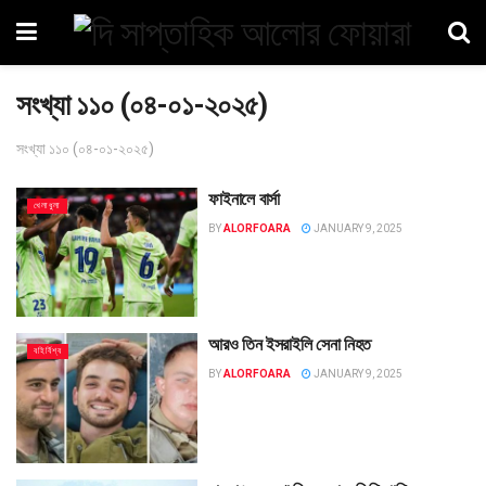
সংখ্যা ১১০ (০৪-০১-২০২৫)
সংখ্যা ১১০ (০৪-০১-২০২৫)
ফাইনালে বার্সা
খেলাধুলা
BY
ALORFOARA
JANUARY 9, 2025
আরও তিন ইসরাইলি সেনা নিহত
বহির্বিশ্ব
BY
ALORFOARA
JANUARY 9, 2025