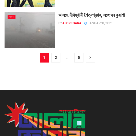
আসছে দীর্ঘস্থায়ী শৈত্যপ্রবাহ, সঙ্গে ঘন কুয়াশা
তথ্য
BY
ALORFOARA
JANUARY 8, 2025
1
2
…
5