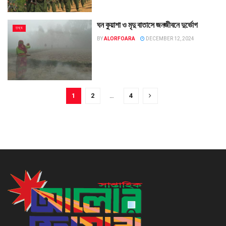
ঘন কুয়াশা ও মৃদু বাতাসে জনজীবনে দুর্ভোগ
তথ্য
BY
ALORFOARA
DECEMBER 12, 2024
1
2
…
4