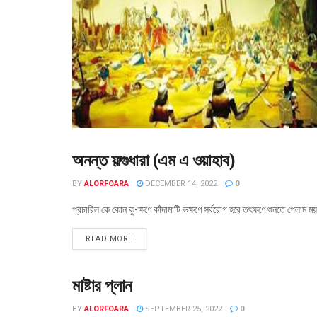
অনন্ত ফল্গুধারা (এম এ ওয়াহাব)
গল্প
BY
ALORFOARA
DECEMBER 14, 2022
0
প্রচারিল কে কোন কু-ক্ষণে কাঁদামাটি ভক্ষণে সর্বরোগ হরে তৎক্ষণে শুনতে পেলাম
READ MORE
মাষ্টার প্লান
গল্প
BY
ALORFOARA
SEPTEMBER 25, 2022
0