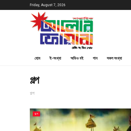
Friday, August 7, 2026
হোম
ই-সংখ্যা
অডিও বই
গান
সকল সংখ্যা
গল্প
গল্প
গল্প