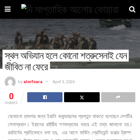
স্থল অভিযান হলে কোনো শত্রুসেনাই যেন
জীবিত না ফেরে
by
alorfoara
April 3, 2026
0
SHARES
যেকোনো
হামলার
জন্য
ইরানি
কমান্ডারদের
প্রস্তুত
থাকতে
বলেছেন
দেশটির
সেনাপ্রধান।
ইরানের
রাষ্ট্রীয়
গণমাধ্যমের
খবরে
এই
তথ্য
জানানো
হয়।
,
রয়টার্সের
প্রতিবেদনে
বলা
হয়
এর
আগে
মার্কিন
প্রেসিডেন্ট
ডনাল্ড
ট্রাম্প