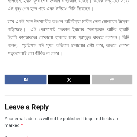
,
বলেছেন
ইরান
যুদ্ধ
শেষ
হওয়ার
কাছাকাছি
রয়েছে।
কয়েক
সপ্তাহের
মধ্যে
এই
যুদ্ধ
শেষ
হতে
পারে
এমন
ইঙ্গিতও
তিনি
দিয়েছেন।
তবে
একই
সঙ্গে
উপসাগরীয়
অঞ্চলে
অতিরিক্ত
মার্কিন
সেনা
মোতায়েন
উদ্বেগ
বাড়িয়েছে।
এই
প্রেক্ষাপটে
গতকাল
ইরানের
সেনাপ্রধান
আমির
হাতামি
ইরানি
কমান্ডারদের
যেকোনো
হামলার
জন্য
প্রস্তুত
থাকতে
বললেন।
তিনি
,
,
বলেন
প্রতিপক্ষ
যদি
স্থল
অভিযান
চালানোর
চেষ্টা
করে
তাহলে
কোনো
শত্রুসেনাই
যেন
জীবিত
না
ফেরে।
Leave a Reply
Your email address will not be published.
Required fields are
*
marked