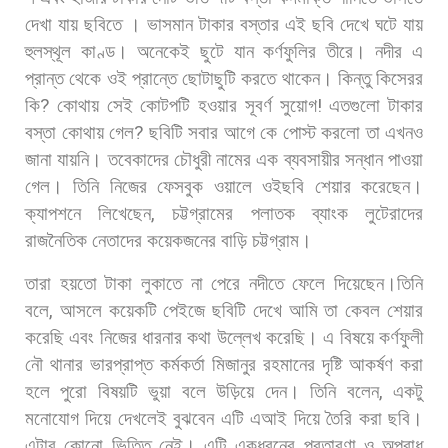
দেখা
যায়
ছবিতে
।
ভাসমান
টাকার
বস্তার
এই
ছবি
দেখে
ঘটে
যায়
হুলস্থূল
কাণ্ড।
অনেকেই
ছুটে
যান
কর্ণফুলির
তীরে।
নদীর
এ
প্রান্ত
থেকে
ওই
প্রান্তে
ছোটাছুটি
করতে
থাকেন।
কিন্তু
কিসেরর
কি
?
কোথায়
সেই
কোটপটি
হওয়ার
সূবর্ণ
সুয়োগ
!
এতগুলো
টাকার
বস্তা
কোথায়
গেল
?
ছবিটি
সবার
আগে
কে
পোস্ট
করলো
তা
এখনও
জানা
যায়নি।
তবেকাদের
চৌধুরী
নামের
এক
ব্যবসায়ীর
সন্ধান
পাওয়া
গেল।
তিনি
নিজের
ফেসবুক
ওয়ালে
ওইছবি
শেয়ার
করেছেন।
ক্যাপশনে
লিখেছেন
,
চট্টগ্রামের
পলাতক
ব্যাংক
লুটেরাদের
রাজনৈতিক
নেতাদের
কয়েকজনের
বাড়ি
চট্টগ্রাম।
তারা
হয়তো
টাকা
লুকাতে
না
পেরে
নদীতে
ফেলে
দিয়েছেন।তিনি
বলে
,
আসলে
কয়েকটি
পেইজে
ছবিটি
দেখে
আমি
তা
কেবল
শেয়ার
করেছি
এবং
নিজের
ধারনার
কথা
উল্লেখ
করেছি। এ
বিষয়ে
কর্ণফুলী
নৌ
থানার
ভারপ্রাপ্ত
কর্মকর্তা
মিজানুর
রহমানের
দৃষ্টি
আকর্ষণ
করা
হলে
পুরো
বিষয়টি
‌‍‌‍‌
ভুয়া
বলে
উড়িয়ে
দেন।
তিনি
বলেন
,
একটু
মনোযোগ
দিয়ে
দেখলেই
বুঝবেন
এটি
এআই
দিয়ে
তৈরি
করা
ছবি।
এটার
কোনো
ভিত্তি
নেই। এটি
একধরনের
প্রতারণা
ও
অপরাধ