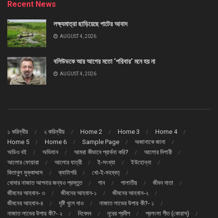
Recent News
লক্ষ্যমাত্রা ছাড়িয়েছে পাটের আবাদ
AUGUST 4, 2026
বলিউডকে আর আগের মতো ‘পরিবার’ মনে হয় না
AUGUST 4, 2026
১ করিন্থীয়
২ করিন্থীয়
Home 2
Home 3
Home 4
Home 5
Home 6
Sample Page
অজানাকে জানা
অডিও বই
অভিযান
আমরা কীভাবে প্রার্থনা করি?
আলোর দিশারী
আলোর ফোয়ারা
আলোর যাত্রী
ই-সংখ্যা
ইউহোন্না
কিতাবুল মুক্কাদ্দাস
ক্যাটাগরি
খো-ই-মহব্বত্
খোদার নাজাত আপনার জন্যও প্রস্তুত
গান
গালাতীয়
জীবন দাতা
জীবনের আহবান- ৩
জীবনের আহবান-১
জীবনের আহবান-২
জীবনের আহবান-৪
দৃষ্টি খুলে দাও
নাজাত লাভের উপায় কী?- ১
নাজাত লাভের উপায় কী?- ২
নিবেদন
নূরের প্রদীপ
প্রশংসা গীত (কোরাস্)