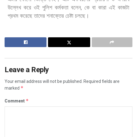
উল্লেখ
করে
ওই
পুলিশ
কর্মকতা
বলেন
,
কে
বা
কারা
এই
কাজটা
প্রথম
করেছে
তাদের
শনাক্তের
চেষ্টা
চলছে।
Leave a Reply
Your email address will not be published.
Required fields are
*
marked
*
Comment