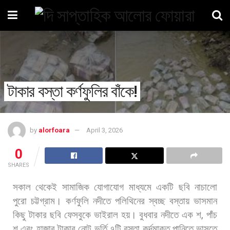
টাকার বস্তা কর্ণফুলির বাঁকে!
by
alorfoara
April 3, 2026
0
SHARES
সকাল
থেকেই
সামাজিক
যোগাযোগ
মাধ্যমে
একটি
ছবি
নাচালো
পুরো
চট্টগ্রাম।
কর্ণফুলি
নদীতে
পলিথিনের
স্বচ্ছ
বস্তায়
ভাসমান
কিছু
টাকার
ছবি
ফেসবুকে
ভাইরাল
হয়। বুধবার
নদীতে
এক
শ
,
পাঁচ
শ
এবং
হাজার
টাকার
নোট
ভর্তি
৭টি
বস্তা
কর্দমাক্ত
পানিতে
ভাসতে