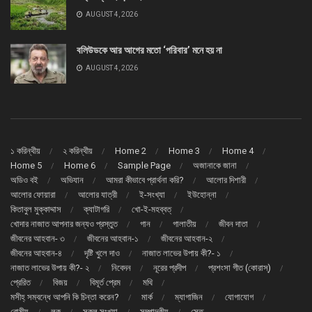
AUGUST 4, 2026
বলিউডকে আর আগের মতো ‘পরিবার’ মনে হয় না
AUGUST 4, 2026
১ করিন্থীয়
২ করিন্থীয়
Home 2
Home 3
Home 4
Home 5
Home 6
Sample Page
অজানাকে জানা
অডিও বই
অভিযান
আমরা কীভাবে প্রার্থনা করি?
আলোর দিশারী
আলোর ফোয়ারা
আলোর যাত্রী
ই-সংখ্যা
ইউহোন্না
কিতাবুল মুক্কাদ্দাস
ক্যাটাগরি
খো-ই-মহব্বত্
খোদার নাজাত আপনার জন্যও প্রস্তুত
গান
গালাতীয়
জীবন দাতা
জীবনের আহবান- ৩
জীবনের আহবান-১
জীবনের আহবান-২
জীবনের আহবান-৪
দৃষ্টি খুলে দাও
নাজাত লাভের উপায় কী?- ১
নাজাত লাভের উপায় কী?- ২
নিবেদন
নূরের প্রদীপ
প্রশংসা গীত (কোরাস্)
প্রেরিত
বিজয়
বিমূর্ত প্রেম
মথি
মসীহ্ সম্বন্ধে আপনি কি চিন্তা করেন?
মার্ক
ম্যাগাজিন
যোগাযোগ
রোমীয়
লূক
সকল সংখ্যা
সম্পাদকীয়
সেতু