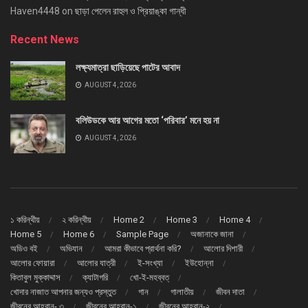
Haven4448
on
ছাড়া পেলেন রাহুল ও প্রিয়াঙ্কা গান্ধী
Recent News
লক্ষ্যমাত্রা ছাড়িয়েছে পাটের আবাদ
AUGUST 4, 2026
বলিউডকে আর আগের মতো ‘পরিবার’ মনে হয় না
AUGUST 4, 2026
১ করিন্থীয়
২ করিন্থীয়
Home 2
Home 3
Home 4
Home 5
Home 6
Sample Page
অজানাকে জানা
অডিও বই
অভিযান
আমরা কীভাবে প্রার্থনা করি?
আলোর দিশারী
আলোর ফোয়ারা
আলোর যাত্রী
ই-সংখ্যা
ইউহোন্না
কিতাবুল মুক্কাদ্দাস
ক্যাটাগরি
খো-ই-মহব্বত্
খোদার নাজাত আপনার জন্যও প্রস্তুত
গান
গালাতীয়
জীবন দাতা
জীবনের আহবান- ৩
জীবনের আহবান-১
জীবনের আহবান-২