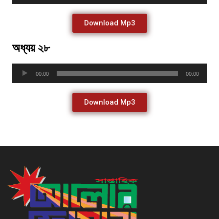
Player
Download Mp3
অধ্যয় ২৮
Audio
00:00
00:00
Player
Download Mp3