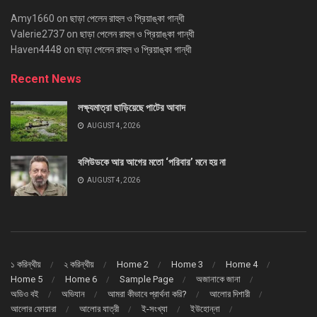
Amy1660
on
ছাড়া পেলেন রাহুল ও প্রিয়াঙ্কা গান্ধী
Valerie2737
on
ছাড়া পেলেন রাহুল ও প্রিয়াঙ্কা গান্ধী
Haven4448
on
ছাড়া পেলেন রাহুল ও প্রিয়াঙ্কা গান্ধী
Recent News
লক্ষ্যমাত্রা ছাড়িয়েছে পাটের আবাদ
AUGUST 4, 2026
বলিউডকে আর আগের মতো ‘পরিবার’ মনে হয় না
AUGUST 4, 2026
১ করিন্থীয়
২ করিন্থীয়
Home 2
Home 3
Home 4
Home 5
Home 6
Sample Page
অজানাকে জানা
অডিও বই
অভিযান
আমরা কীভাবে প্রার্থনা করি?
আলোর দিশারী
আলোর ফোয়ারা
আলোর যাত্রী
ই-সংখ্যা
ইউহোন্না