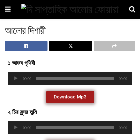
আলোর দিশারী
১ আজব পৃথিবী
Audio
00:00
00:00
Player
Download Mp3
২ চির সুন্দর তুমি
Audio
00:00
00:00
Player