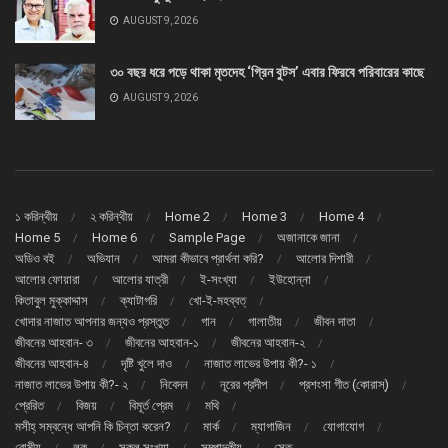
AUGUST 9, 2026
৩০ বছর ধরে পড়ে থাকা মৃতদেহ ‘গ্রিন বুটস’ এবার ফিরবে পরিবারের কাছে
AUGUST 9, 2026
১ করিন্থীয়
২ করিন্থীয়
Home 2
Home 3
Home 4
Home 5
Home 6
Sample Page
অজানাকে জানা
অডিও বই
অভিযান
আমরা কীভাবে প্রার্থনা করি?
আলোর দিশারী
আলোর ফোয়ারা
আলোর যাত্রী
ই-সংখ্যা
ইউহোন্না
কিতাবুল মুক্কাদ্দাস
ক্যাটাগরি
খো-ই-মহব্বত্
খোদার নাজাত আপনার জন্যও প্রস্তুত
গান
গালাতীয়
জীবন দাতা
জীবনের আহবান- ৩
জীবনের আহবান-১
জীবনের আহবান-২
জীবনের আহবান-৪
দৃষ্টি খুলে দাও
নাজাত লাভের উপায় কী?- ১
নাজাত লাভের উপায় কী?- ২
নিবেদন
নূরের প্রদীপ
প্রশংসা গীত (কোরাস্)
প্রেরিত
বিজয়
বিমূর্ত প্রেম
মথি
মসীহ্ সম্বন্ধে আপনি কি চিন্তা করেন?
মার্ক
ম্যাগাজিন
যোগাযোগ
রোমীয়
লূক
সকল সংখ্যা
সম্পাদকীয়
সেতু