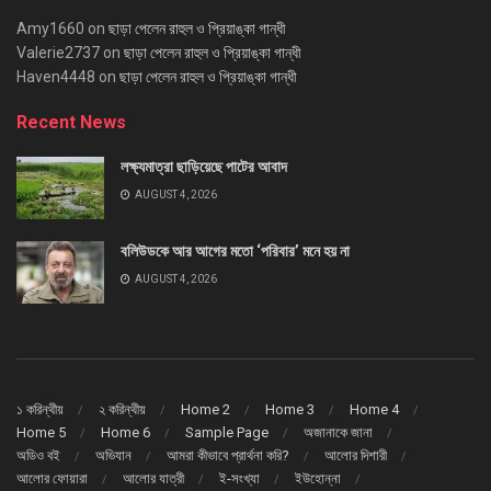
Amy1660
on
ছাড়া পেলেন রাহুল ও প্রিয়াঙ্কা গান্ধী
Valerie2737
on
ছাড়া পেলেন রাহুল ও প্রিয়াঙ্কা গান্ধী
Haven4448
on
ছাড়া পেলেন রাহুল ও প্রিয়াঙ্কা গান্ধী
Recent News
লক্ষ্যমাত্রা ছাড়িয়েছে পাটের আবাদ
AUGUST 4, 2026
বলিউডকে আর আগের মতো ‘পরিবার’ মনে হয় না
AUGUST 4, 2026
১ করিন্থীয়
২ করিন্থীয়
Home 2
Home 3
Home 4
Home 5
Home 6
Sample Page
অজানাকে জানা
অডিও বই
অভিযান
আমরা কীভাবে প্রার্থনা করি?
আলোর দিশারী
আলোর ফোয়ারা
আলোর যাত্রী
ই-সংখ্যা
ইউহোন্না