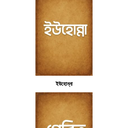
ইউহোন্না