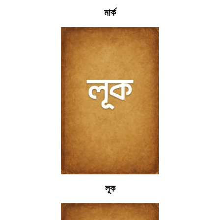
মার্ক
লূক