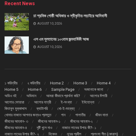
Recent News
চা শ্রমিক গোষ্ঠী অধিকার ও স্বীকৃতির লড়াইয়ে আদিবাসী
AUGUST 10, 2026
এস এম সুলতানের ১০৩তম জন্মবার্ষিকী আজ
AUGUST 10, 2026
১ করিন্থীয়
২ করিন্থীয়
Home 2
Home 3
Home 4
Home 5
Home 6
Sample Page
অজানাকে জানা
অডিও বই
অভিযান
আমরা কীভাবে প্রার্থনা করি?
আলোর দিশারী
আলোর ফোয়ারা
আলোর যাত্রী
ই-সংখ্যা
ইউহোন্না
কিতাবুল মুক্কাদ্দাস
ক্যাটাগরি
খো-ই-মহব্বত্
খোদার নাজাত আপনার জন্যও প্রস্তুত
গান
গালাতীয়
জীবন দাতা
জীবনের আহবান- ৩
জীবনের আহবান-১
জীবনের আহবান-২
জীবনের আহবান-৪
দৃষ্টি খুলে দাও
নাজাত লাভের উপায় কী?- ১
নাজাত লাভের উপায় কী?- ২
নিবেদন
নূরের প্রদীপ
প্রশংসা গীত (কোরাস্)